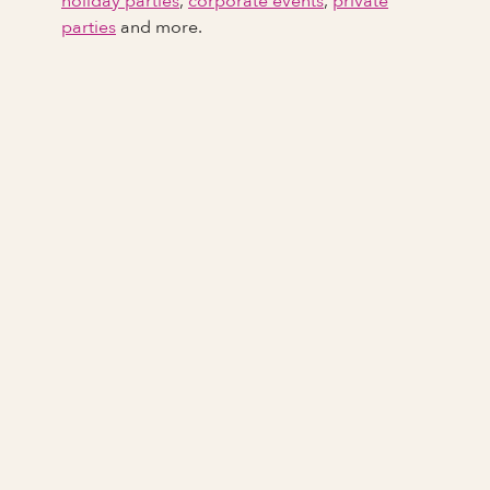
holiday parties
,
corporate events
,
private
parties
and more.
Full Name
Last Name *
Email Address